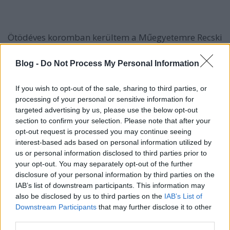
Ötödéves koromban kerültem a Műegyetemre Recski
Andrásnak köszönhetően, aki az akkor még VIK-es
matematika tanszékként működő egység vezetője
Blog -
Do Not Process My Personal Information
volt. Tanított engem az ELTE-n, és elhívott
gyakorlatvezetőnek.
If you wish to opt-out of the sale, sharing to third parties, or
processing of your personal or sensitive information for
targeted advertising by us, please use the below opt-out
section to confirm your selection. Please note that after your
A tanítás is hasonló szenvedélyeddé vált, mint a tánc?
opt-out request is processed you may continue seeing
interest-based ads based on personal information utilized by
us or personal information disclosed to third parties prior to
your opt-out. You may separately opt-out of the further
Eleinte nagyon fontos volt számomra, de az utóbbi
disclosure of your personal information by third parties on the
években az éppen nagyon intenzíven futó táncos
IAB’s list of downstream participants. This information may
munkák mellett van, hogy háttérbe szorul. Emellett
also be disclosed by us to third parties on the
IAB’s List of
pedig nagyon megváltozott a tanítás: sokkal több a
Downstream Participants
that may further disclose it to other
hallgató és zuhan a színvonal. Amikor én kezdtem,
third parties.
akkor 70 informatikust vettek fel, ma viszont 400-at.