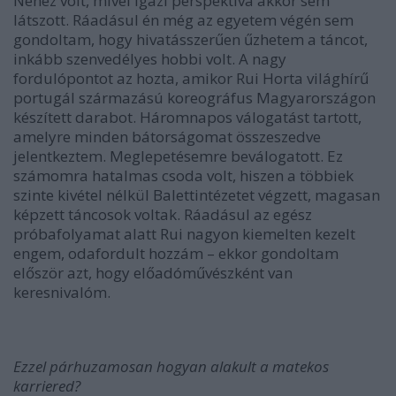
Nehéz volt, mivel igazi perspektíva akkor sem
látszott. Ráadásul én még az egyetem végén sem
gondoltam, hogy hivatásszerűen űzhetem a táncot,
inkább szenvedélyes hobbi volt. A nagy
fordulópontot az hozta, amikor Rui Horta világhírű
portugál származású koreográfus Magyarországon
készített darabot. Háromnapos válogatást tartott,
amelyre minden bátorságomat összeszedve
jelentkeztem. Meglepetésemre beválogatott. Ez
számomra hatalmas csoda volt, hiszen a többiek
szinte kivétel nélkül Balettintézetet végzett, magasan
képzett táncosok voltak. Ráadásul az egész
próbafolyamat alatt Rui nagyon kiemelten kezelt
engem, odafordult hozzám – ekkor gondoltam
először azt, hogy előadóművészként van
keresnivalóm.
Ezzel párhuzamosan hogyan alakult a matekos
karriered?