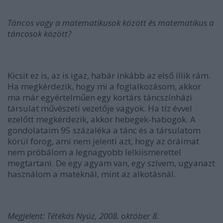
Táncos vagy a matematikusok között és matematikus a
táncosok között?
Kicsit ez is, az is igaz, habár inkább az első illik rám.
Ha megkérdezik, hogy mi a foglalkozásom, akkor
ma már egyértelműen egy kortárs táncszínházi
társulat művészeti vezetője vagyok. Ha tíz évvel
ezelőtt megkérdezik, akkor hebegek-habogok. A
gondolataim 95 százaléka a tánc és a társulatom
körül forog, ami nem jelenti azt, hogy az óráimat
nem próbálom a legnagyobb lelkiismerettel
megtartani. De egy agyam van, egy szívem, ugyanazt
használom a mateknál, mint az alkotásnál.
Megjelent: Tétékás Nyúz, 2008. október 8.