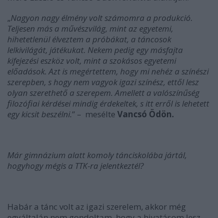
„
Nagyon nagy élmény volt számomra a produkció.
Teljesen más a művészvilág, mint az egyetemi,
hihetetlenül élveztem a próbákat, a táncosok
lelkivilágát, játékukat. Nekem pedig egy másfajta
kifejezési eszköz volt, mint a szokásos egyetemi
előadások. Azt is megértettem, hogy mi nehéz a színészi
szerepben, s hogy nem vagyok igazi színész, ettől lesz
olyan szerethető a szerepem. Amellett a valószínűség
filozófiai kérdései mindig érdekeltek, s itt erről is lehetett
egy kicsit beszélni.
” – mesélte
Vancsó Ödön.
Már gimnázium alatt komoly tánciskolába jártál,
hogyhogy mégis a TTK-ra jelentkeztél?
Habár a tánc volt az igazi szerelem, akkor még
egyáltalán nem gondoltam, hogy a hivatásom lesz.