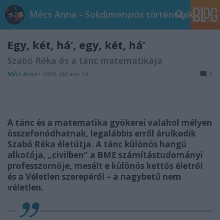
Mécs Anna - Sokdimenziós történetek
Egy, két, há’, egy, két, há’
Szabó Réka és a tánc matematikája
Mécs Anna
•
2009. október 19.
2
A tánc és a matematika gyökerei valahol mélyen
összefonódhatnak, legalábbis erről árulkodik
Szabó Réka életútja. A tánc különös hangú
alkotója, „civilben” a BME számítástudományi
professzornője, mesélt e különös kettős életről
és a Véletlen szerepéről – a nagybetű nem
véletlen.