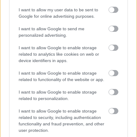
nélkül. Tényleg nekünk szólt, nagyon közvetlen
I want to allow my user data to be sent to
módon, hihetetlenül gondolatébresztő előadásokat
Google for online advertising purposes.
hallhattunk havonta egyszer. Ennek ihletésére
támadt az ötletem: ismeretterjesztő táncelőadást
I want to allow Google to send me
kellene csinálni, amely az esztétikai-érzéki mellett
personalized advertising.
intellektuális élményt is nyújt. Valamilyen matekhoz
közeli témát kerestem, és valahogy a véletlennél
I want to allow Google to enable storage
kötöttem ki, ami azért tűnt nagyon jó fogalomnak,
related to analytics like cookies on web or
mert különösen a mai matematikában hatalmas
device identifiers in apps.
szerepet játszik, a hétköznapi ember számára is tele
van jelentéssel, valamint filozófiai szempontból is
I want to allow Google to enable storage
fontos. Kettős életem élményeiből is táplálkoztam:
related to functionality of the website or app.
járok az egyetemre tanítani, utána pedig átmegyek a
próbaterembe. Nagyon vicces, hogy mennyire más a
I want to allow Google to enable storage
related to personalization.
kommunikáció, mennyire mások a két közeg
érintkezési formái, viccei. Habár, mind a kettő
I want to allow Google to enable storage
nagyon bohókás és furcsa világ.
related to security, including authentication
functionality and fraud prevention, and other
user protection.