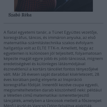
Szabó Réka
A fiatal egyetemi tanár, a Tünet Együttes vezetője,
koreográfus, táncos, és immáron anyuka, az első
matematika-számítástechnika szakos évfolyam
hallgatója volt az ELTE TTK-n. Amellett, hogy az
egyetemen is különösen jól teljesített, folyamatosan
képezte magát egyre jobb és jobb táncossá, mígnem
eredetiségével és különleges látásmódjával
észrevétlenül a kortárs táncélet fontos tényezőjévé
vált. Már 26 évesen saját darabbal kísérletezett, 28
éves korában pedig elnyerte az Inspiráció
koreográfiai fődíját. Innentől kezdve csupa egyedi,
megismételhetetlen darab köszönhető neki: például
a Véletlen című matematikai ismeretterjesztő
táncjáték, amelyben a táncosok mellett a főszerepet
Mérő László és Vancsó Ödön felváltva alakítják.