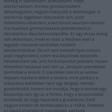
Mindig is sportoltam: atletizáltam, majd
szertornáztam. Amikor gimnazistaként
abbahagytam, nagyon hiányzott a testmozgás. A
szertorna régebben táncosabb volt, amit
hihetetlenül élveztem, ezért táncot akartam tanulni.
Harmadikos gimnazistaként jelentkeztem az
Akrobatikus Revütáncosképzőbe. Ez egy vicces dolog
volt akkoriban, mivel ez alatt a fedőnév alatt a
legjobb mesterek tanítottak modern
tánctechnikákat. De ezt nem lehetett ilyen címszó
alatt meghirdetni, ezért revüképzőnek leplezték.
Felvételiztem ide, ami fordulópontot jelentett, hiszen
hihetetlen hatással volt rám az, amilyen szemléletet
tanítottak a testről. E szemlélet szerint az ember
teljesen másként tekint a testére, mint például a
klasszikus balettben: nem egy tengely mentén
gondolkodik, hanem azt mondja, hogy a testnek egy
központja van, így az a fontos, hogy a központodat
birtokold, és hogy használd a gravitációt. Ettől
nagyon emberi és természetes ez a műfaj. Emellett
az iskola kísérletező szemléletet, egyfajta