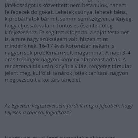
játékosságot is közvetített: nem betanulok, hanem
felfedezek dolgokat. Lehetek csúnya, lehetek béna,
kipróbálhatok bármit, semmi sem szégyen, a lényeg,
hogy eljussak valami fontos és őszinte dolog
kifejezéséhez. Ez segített elfogadni a saját testemet
is, amire nagy szükségem volt, hiszen mint
mindenkinek, 16-17 éves koromban nekem is
nagyon sok problémám volt magammal. A napi 3-4
órás tréningek nagyon kemény alapozást adtak. A
rendszerváltás után kinyílt a világ, rengeteg társulat
jelent meg, külföldi tanárok jöttek tanítani, nagyon
megpezsdült a kortárs táncélet.
Az Egyetem végeztével sem fordult meg a fejedben, hogy
teljesen a tánccal foglalkozz?