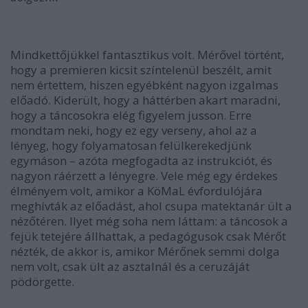
Mindkettőjükkel fantasztikus volt. Mérővel történt,
hogy a premieren kicsit színtelenül beszélt, amit
nem értettem, hiszen egyébként nagyon izgalmas
előadó. Kiderült, hogy a háttérben akart maradni,
hogy a táncosokra elég figyelem jusson. Erre
mondtam neki, hogy ez egy verseny, ahol az a
lényeg, hogy folyamatosan felülkerekedjünk
egymáson – azóta megfogadta az instrukciót, és
nagyon ráérzett a lényegre. Vele még egy érdekes
élményem volt, amikor a KöMaL évfordulójára
meghívták az előadást, ahol csupa matektanár ült a
nézőtéren. Ilyet még soha nem láttam: a táncosok a
fejük tetejére állhattak, a pedagógusok csak Mérőt
nézték, de akkor is, amikor Mérőnek semmi dolga
nem volt, csak ült az asztalnál és a ceruzáját
pödörgette.