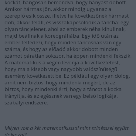
kockát, hangosan bemondva, hogy hányast dobott.
Amikor hármas jön, akkor mindig ugyanaz a
szereplő esik össze, illetve ha következőnek hármast
dob, akkor feláll, és visszakapcsolódik a táncba: egy
olyan táncjelenet, ahol az emberek néha kihullnak,
majd beállnak a koreográfiába. Egy idő után az
ember felfedezi, hogy minden táncosnak van egy
száma, és hogy az előadó akkor dobott minden
számot páratlan sokszor, ha éppen mindenki fekszik.
A matematikus a végén levonja a következtetést,
hogy ma a kisebb vagy nagyobb valószínűségű
esemény következett be. Ez például egy olyan dolog,
amit nem biztos, hogy mindenki megért, de az
biztos, hogy mindenki érzi, hogy a táncot a kocka
irányítja, és az egésznek van egy belső logikája,
szabályrendszere.
Milyen volt a két matematikussal mint színésszel együtt
dolgozni?