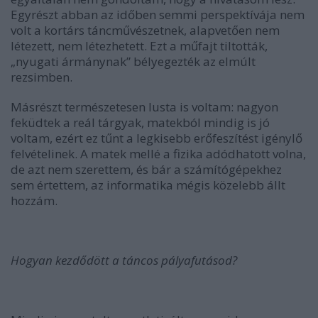
Egyrészt abban az időben semmi perspektívája nem
volt a kortárs táncművészetnek, alapvetően nem
létezett, nem létezhetett. Ezt a műfajt tiltották,
„nyugati ármánynak” bélyegezték az elmúlt
rezsimben.
Másrészt természetesen lusta is voltam: nagyon
feküdtek a reál tárgyak, matekból mindig is jó
voltam, ezért ez tűnt a legkisebb erőfeszítést igénylő
felvételinek. A matek mellé a fizika adódhatott volna,
de azt nem szerettem, és bár a számítógépekhez
sem értettem, az informatika mégis közelebb állt
hozzám.
Hogyan kezdődött a táncos pályafutásod?