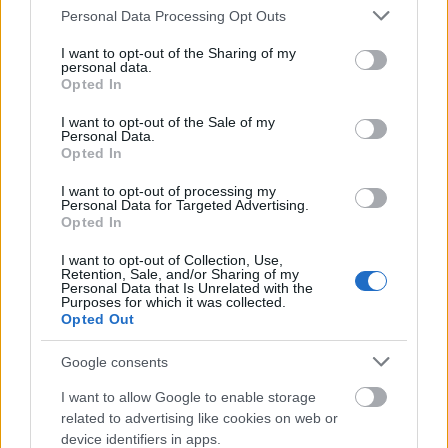
Ezt, mint oktató, szörnyű átélni, főleg úgy, hogy nincs
Please note that this website/app uses one or more Google
Personal Data Processing Opt Outs
koncepció arra nézve - legalábbis hozzám még nem
services and may gather and store information including but
jutott el -, hogy a tananyag és a sebesség hogyan
not limited to your visit or usage behaviour. You may click to
I want to opt-out of the Sharing of my
personal data.
grant or deny consent to Google and its third-party tags to
reagál arra, hogy egyszer csak kétszer annyi ember
Opted In
use your data for below specified purposes in below Google
tanul, mint előző évben. Így nagyjából 10 százalék
consent section.
érti az anyagot, és annak is csak a fele hajlandó
I want to opt-out of the Sale of my
Personal Data.
dolgozni. Egyfajta küzdelemmé alakult át a tanítás,
Opted In
úgyhogy hazudnék, ha azt mondanám, hogy „hű,
micsoda szenvedély!”
I want to opt-out of processing my
Personal Data for Targeted Advertising.
Opted In
I want to opt-out of Collection, Use,
A matematikát és a táncot sikerült összekapcsolnod a
Retention, Sale, and/or Sharing of my
Personal Data that Is Unrelated with the
Véletlen című darabban. Hogyan született meg a
Purposes for which it was collected.
produkció?
Opted Out
Google consents
Amikor még egyetemre jártam, akkor Gólyavári
I want to allow Google to enable storage
related to advertising like cookies on web or
Estéket szerveztek a TTK régi épületében. Ez
device identifiers in apps.
amolyan „mindentudás egyeteme” volt, csak körítés