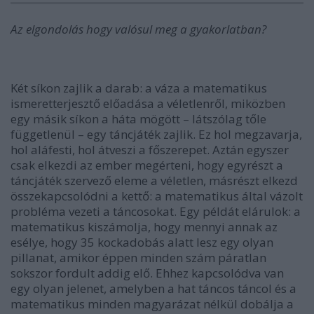
Az elgondolás hogy valósul meg a gyakorlatban?
Két síkon zajlik a darab: a váza a matematikus
ismeretterjesztő előadása a véletlenről, miközben
egy másik síkon a háta mögött – látszólag tőle
függetlenül – egy táncjáték zajlik. Ez hol megzavarja,
hol aláfesti, hol átveszi a főszerepet. Aztán egyszer
csak elkezdi az ember megérteni, hogy egyrészt a
táncjáték szervező eleme a véletlen, másrészt elkezd
összekapcsolódni a kettő: a matematikus által vázolt
probléma vezeti a táncosokat. Egy példát elárulok: a
matematikus kiszámolja, hogy mennyi annak az
esélye, hogy 35 kockadobás alatt lesz egy olyan
pillanat, amikor éppen minden szám páratlan
sokszor fordult addig elő. Ehhez kapcsolódva van
egy olyan jelenet, amelyben a hat táncos táncol és a
matematikus minden magyarázat nélkül dobálja a