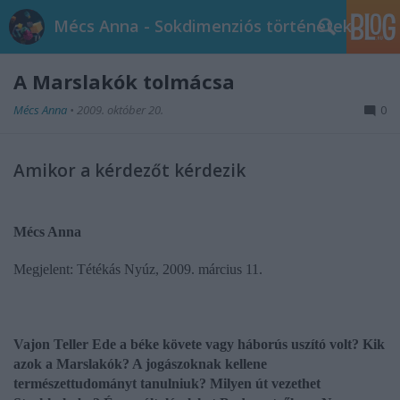
Mécs Anna - Sokdimenziós történetek
A Marslakók tolmácsa
Mécs Anna
•
2009. október 20.
0
Amikor a kérdezőt kérdezik
Mécs Anna
Megjelent: Tétékás Nyúz, 2009. március 11.
Vajon Teller Ede a béke követe vagy háborús uszító volt? Kik
azok a Marslakók? A jogászoknak kellene
természettudományt tanulniuk? Milyen út vezethet