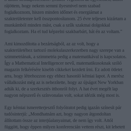
rájöttem, hogy nekem semmi ilyesmivel nem szabad
foglalkoznom, hiszen minden időmet és energiámat a
szakterületemre kell összpontosítanom. 25 évre teljesen kizártam a
munkámból minden mást, csak a szűk szakmai dolgokkal
foglalkoztam. Ha el tud képzelni szakbarbárt, hát én az voltam.”
Ami kimozdította a bezártságból, az az volt, hogy a
szakterületéhez tartozó molekulaszerkezetben nagy szerepe van a
szimmetriának, a szimmetria pedig a matematikával is kapcsolatos.
Így a Mathematical Intelligencer nevű, matematikusoknak szóló
magazin felkérésére kisebb cikkeket kezdett írni. Ez adott ötletet
arra, hogy létrehozzon egy ehhez hasonló kémiai lapot. A merész
vállalkozást még az is nehezítette, hogy az újságot New Yorkban
adták ki, de a szerkesztés itthonról folyt. A hat évet megélt lap
nagyon népszerű és színvonalas volt, sokat idézik még most is.
Egy kémiai ismeretterjesztő folyóiratot pedig igazán színesít pár
tudósinterjú: „Mondhatnám azt, hogy nagyon átgondoltan
állítottam össze az interjúalanyaimat, de nem így volt. Attól
függött, hogy éppen milyen konferencián vettem részt, kit lehetett