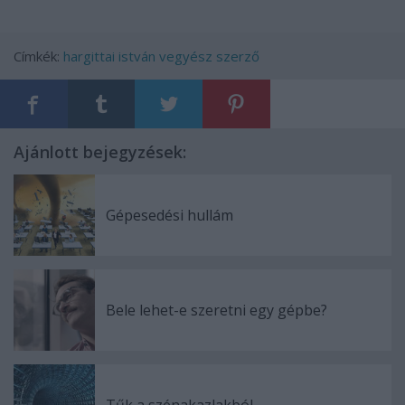
Címkék:
hargittai istván vegyész szerző
Ajánlott bejegyzések:
Gépesedési hullám
Bele lehet-e szeretni egy gépbe?
Tűk a szénakazlakból