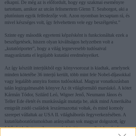
elkapni. De még az is előfordult, hogy egy szakmai eseményre
tartottam, amikor az utcán felismertem Glenn T. Seaborgot, aki a
plutónium egyik felfedezője volt. Azon nyomban lecsaptam rá, és
mivel készséges volt, így felvehettem vele egy beszélgetést.”
Szinte egy második egyetemi képzésként is funkcionáltak ezek a
beszélgetések, hiszen olyan kiváltságos helyzetben volt a
„kutatóriporter”, hogy a világ legnevesebb tudósaival
magyaráztatta el legújabb kutatási eredményeiket.
Az így készült interjúkból egy könyvsorozat is kiadtak, amelynek
minden kötetébe 36 interjú került, több mint fele Nobel-díjasokkal
vagy legalább annyira fontos tudósokkal. Magyar vonatkozásban
talán legizgalmasabb könyve Az öt világformáló marslakó. A kötet
Kármán Tódor, Szilárd Leó, Wigner Jenő, Neumann János és
Teller Ede életét és munkásságát mutatja be, akik mind Amerikába
emigrált zsidó családok leszármazottai voltak, és mind komoly
szerepet vállaltak az USA II. világháborús fegyverkezésében. A
kutatólaboratóriumokban arányaiban sok magyar dolgozott, így
feltűnést keltett, amikor egymás között az amerikaiak számára
furcsa, idegen nyelven beszéltek, ezért nevezték el őket