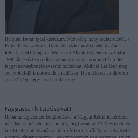
Hargittai István igazi kuriózum. Nem elég, hogy szakterületén, a
fizikai illetve szerkezeti kémiában kimagasló tevékenységet
folytat, az MTA tagja, a Moszkvai Állami Egyetem díszdoktora,
1996 óta Széchenyi-díjas, de igazán nyitott szemmel és füllel
faggat nevesebbnél nevesebb tudósokat. Akiknél általában még
egy Nobel-díj is porosodik a padláson. De mit keres a mikrofon
„rossz” végén egy kutatóprofesszor?
Faggassunk tudósokat!
Habár az egyetemen lediplomázva, a Magyar Rádió felkérésére
már fiatalon készített pár interjút, mégis csak az 1990-es években
kezdett el szinte hivatásszerűen kérdezni. Erről így mesél a BME-
n tanító kémiaprofesszor: „Mikor végeztem az egyetemen, akkor