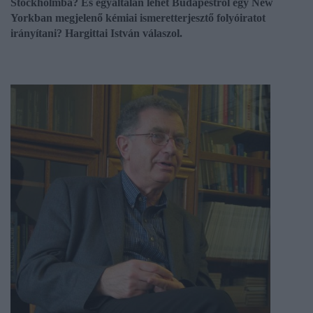
Stockholmba? És egyáltalán lehet Budapestről egy New
Yorkban megjelenő kémiai ismeretterjesztő folyóiratot
irányítani? Hargittai István válaszol.