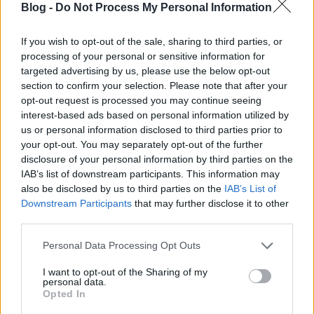
Blog -
Do Not Process My Personal Information
marslakóknak. Közülük talán Teller szerepe a legvitatottabb…
If you wish to opt-out of the sale, sharing to third parties, or
processing of your personal or sensitive information for
targeted advertising by us, please use the below opt-out
Teller Ede tragédiája
section to confirm your selection. Please note that after your
opt-out request is processed you may continue seeing
interest-based ads based on personal information utilized by
us or personal information disclosed to third parties prior to
your opt-out. You may separately opt-out of the further
disclosure of your personal information by third parties on the
IAB’s list of downstream participants. This information may
also be disclosed by us to third parties on the
IAB’s List of
Downstream Participants
that may further disclose it to other
third parties.
Please note that this website/app uses one or more Google
Personal Data Processing Opt Outs
services and may gather and store information including but
not limited to your visit or usage behaviour. You may click to
I want to opt-out of the Sharing of my
personal data.
grant or deny consent to Google and its third-party tags to
Opted In
use your data for below specified purposes in below Google