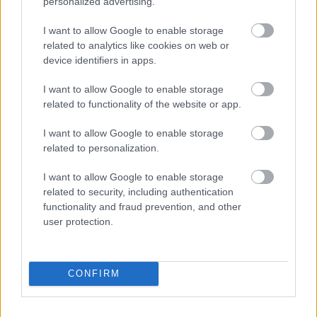
personalized advertising.
hamis levelek vagy gyalázkodó, milliók (!) haláláért felelősségre
vonó nyilatkozatok. Ebben a szélsőséges közegben próbál
I want to allow Google to enable storage
Hargittai István – aki Teller halála előtt talán utolsóként levelezett
related to analytics like cookies on web or
a világhírű tudóssal – árnyaltabb képet nyújtani róla.
device identifiers in apps.
„Nekem az a véleményem, hogy a kutatásai rendkívül fontosak
I want to allow Google to enable storage
related to functionality of the website or app.
voltak, nem hogy háborús uszító nem volt, de a sok éven át tartó
békét is neki köszönhetjük, ami fennállt a két szuperhatalom
I want to allow Google to enable storage
között. Hiszen, ha Amerika nem fejleszti ki a saját
related to personalization.
hidrogénbombáját, akkor nincs meg a Szovjetunióval szembeni
egyensúly. Ugyanakkor annyira a fejlesztésben élt, hogy irreális
I want to allow Google to enable storage
elképzeléseket is hangoztatott.” – árnyalja a képet a Tellerről új
related to security, including authentication
könyvvel készülő kutató.
functionality and fraud prevention, and other
user protection.
Teller leginkább azzal kapcsolatban tévedett, hogy károsak
lehetnek-e a kísérleti robbantások, okozhatnak-e mondjuk rákot
vagy születési rendellenességet. Ezen kívül foggal-körömmel
küzdött azért, hogy a kormány támogassa csillagháborús
CONFIRM
elképzeléseit, és kifejleszthesse Amerika védőpajzsát, ami több
szempontból is problémát jelentett. Egyrészt felborult volna az