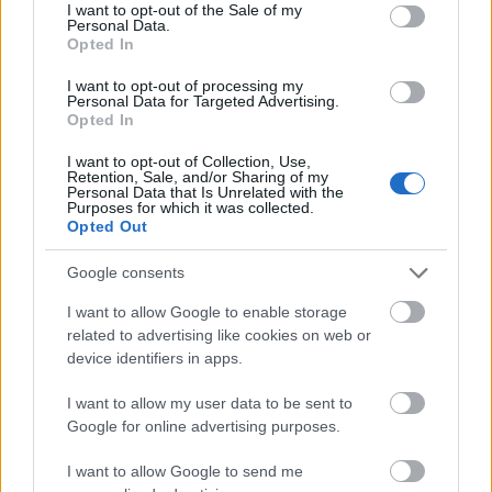
consent section.
I want to opt-out of the Sale of my
Personal Data.
Opted In
I want to opt-out of processing my
Personal Data for Targeted Advertising.
Opted In
I want to opt-out of Collection, Use,
Retention, Sale, and/or Sharing of my
Personal Data that Is Unrelated with the
Purposes for which it was collected.
Opted Out
Ezzel a címmel írt Hargittai István színdarabot Teller Edéről,
Google consents
amely egy tudománytörténeti sorozatban jelent meg. A
I want to allow Google to enable storage
hidegháborúban komoly szerepet vállaló, a hidrogénbombáért és
related to advertising like cookies on web or
az amerikai védőpajzsért kardoskodó tudós megítélése, érthető
device identifiers in apps.
okokból, nagyon kettős. Magyarországon is nagyon szélsőségesen
vélekedtek és vélekednek róla, hiszen a politikai változások előtt
I want to allow my user data to be sent to
őt egy háborús uszítónak tartották, azóta pedig általában az egyik
Google for online advertising purposes.
legnagyobb magyarként emlegetik, akit csodálni kell. Habár egy
magyar internetes oldalon tartott, a legnagyobb magyart kereső
I want to allow Google to send me
szavazáson a második lett, mégis még manapság is előkerülnek