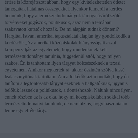
értése is közrejátszott abban, hogy egy kivitelezhetetlen ötletet
támogattak hatalmas összegekkel. Ilyenkor felmerül a kérdés
bennünk, hogy a természettudományok támogatásáról szóló
törvényeket jogászok, politikusok, azaz nem a témában
szakavatott kutatók hozzák. De mi alapján tudnak dönteni?
Hargittai István, amerikai tapasztalatai alapján így gondolkodik a
kérdésről: „Az amerikai középiskolák hiányosságait azzal
kompenzálják az egyetemek, hogy mindenkinek kell
természettudományt tanulnia, függetlenül attól, hogy milyen
szakos. Én is tanítottam ilyen tárgyat bölcsészeknek a texasi
egyetemen. Amikor megkértek rá, akkor őszintén szólva kissé
lealacsonyítónak tartottam. Ám a felkérők azt mondták, hogy én
tanítom a legfontosabb tárgyat ezeknek a hallgatóknak, ugyanis
belőlük lesznek a politikusok, a döntéshozók. Nálunk nincs ilyen,
ennek részben az is az oka, hogy mi középiskolában sokkal több
természettudományt tanulunk, de nem biztos, hogy haszontalan
lenne egy efféle tárgy.”