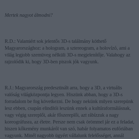
Mertek nagyot álmodni?
R.D.: Valamiért sok jelentős 3D-s találmány köthető
Magyarországhoz: a hologram, a sztereogram, a holovízó, ami a
világ legjobb szemüveg nélküli 3D-s megjelenítője. Valahogy az
rajzolódik ki, hogy 3D-ben piszok jók vagyunk.
R.J.: Magyarország predesztinált arra, hogy a 3D, a virtuális
valóság világközpontja legyen. Hiszünk abban, hogy a 3D-s
forradalom be fog következni. De hogy nekünk milyen szerepünk
lesz ebben, csupán elindítói leszünk ennek a kultúraformálásnak,
vagy végig szereplői, akár főszereplői, azt rábízzuk a nagy
koreográfusra, az életre. Persze nem csak örömmel jár ez a feladat,
hiszen kőkemény munkáról van szó, habár folyamatos eufóriában
vagyunk. Minél nagyobb ügyért vállalunk felelősséget, annál