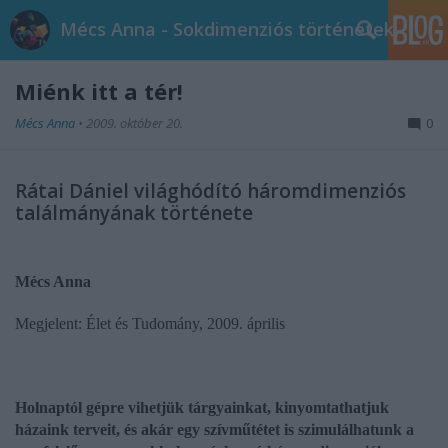
Mécs Anna - Sokdimenziós történetek
Miénk itt a tér!
Mécs Anna
•
2009. október 20.
0
Rátai Dániel világhódító háromdimenziós
találmányának története
Mécs Anna
Megjelent: Élet és Tudomány, 2009. április
Holnaptól gépre vihetjük tárgyainkat, kinyomtathatjuk
házaink terveit, és akár egy szívműtétet is szimulálhatunk a