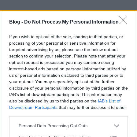
A modern oktatás úttörője
Blog -
Do Not Process My Personal Information
A térlátás velünk született képességünk, amelyet azonban később
a hagyományos 2D kultúránk nem enged kellőképpen kifejlődni.
Pedig a közoktatásban szinte minden tárgynál fontos volna térbeli
If you wish to opt-out of the sale, sharing to third parties, or
processing of your personal or sensitive information for
megjelenítéssel segíteni a tananyag megértését. Gondoljunk csak a
targeted advertising by us, please use the below opt-out
térgeometriára, a molekulák szerkezetére, a földrajzi
section to confirm your selection. Please note that after your
képződményekre vagy az elektromos terekre! Éppen ezért a cég
opt-out request is processed you may continue seeing
komoly célkitűzése, hogy a Leonar3Dót teljes mértékben
interest-based ads based on personal information utilized by
integrálják a közoktatásba.
us or personal information disclosed to third parties prior to
your opt-out. You may separately opt-out of the further
Ez az eszköz nem csak a gyerekek fejlődését segíti, de a
disclosure of your personal information by third parties on the
figyelmüket is könnyebben lehet lekötni és kreatív munkára
IAB’s list of downstream participants. This information may
ösztönözni őket. Ráadásul a Leóval való alkotáshoz nem kell
also be disclosed by us to third parties on the
IAB’s List of
különleges kézügyesség, sokkal többre képes az ember, mintsem
Downstream Participants
that may further disclose it to other
gondolná. Addig formázhatnak egy-egy figurát a gyerekek, amíg
third parties.
olyanná nem válik, mint amilyet elképzeltek. Így a sokat szidott
bugyuta számítógépezés akár a legértékesebb időtöltéssé is
Please note that this website/app uses one or more Google
Personal Data Processing Opt Outs
válhat.
services and may gather and store information including but