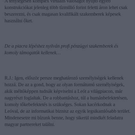
A ténylegesen komplex virtuális valóságot nyújtó egyéb
konstrukciókat jelenleg több tízmillió forint feletti áron lehet csak
beszerezni, és csak magasan kvalifikált szakemberek képesek
használni őket.
De a piacra lépéshez nyilván profi pénzügyi szakemberek és
komoly támogatók kellenek…
R.J.: Igen, először persze meghatározó személyiségek kellenek
hozzá. De az a gond, hogy az olyan formátumú személyiségek,
akik méltóképpen tudnák képviselni a Leót a világpiacon, már
nagyrészt foglaltak. De a robbantáshoz, túl a humánbefektetésen,
komoly tőkebefektetés is szükséges. Sokan kacérkodnak a
Leóval, de az informatikai biznisz az egyik legsikamlósabb terület.
Mindenesetre mi bízunk benne, hogy sikerül mindkét feladatra
magyar partnereket találni.