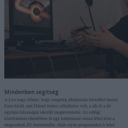
Mindenben segítség
A Leo nagy előnye, hogy rengeteg alkalmazás készülhet hozzá.
Ezen kívül, ami Dániel fontos célkitűzése volt, a sík és a tér
egyfajta házasságát sikerült megteremtenie. Az eddigi
kísérletekkel ellentétben itt egy kattintással vissza lehet térni a
megszokott 2D üzemmódba. Akár olyan programokat is lehet