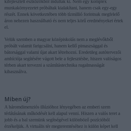
kifejlesztett eszközökből indultak ki. Nem egy komplex
munkakörnyezetet próbáltak kialakítani, hanem csak egy-egy
részét. Ennek következtében több tízmillió forintnak megfelelő
áron nehezen használható és nem teljes körű eredményeket értek
el.
Velük szemben a magyar középiskolás nem a meglévőkből
próbált valamit farigcsálni, hanem kellő pimaszsággal és
bátorsággal valami újat akart létrehozni. Eredetileg autótervezői
ambíciója segítésére vágott bele a fejlesztésbe, hiszen valóságos
térben akart tervezni a számítástechnika rugalmasságát
kihasználva.
Miben új?
A háromdimenziós illúzióhoz lényegében az emberi szem
térlátásának működését kell alapul venni. Hiszen a valós teret a
jobb és a bal szemünk segítségével különböző pozícióból
érzékeljük. A virtuális tér megteremtéséhez is külön képet kell