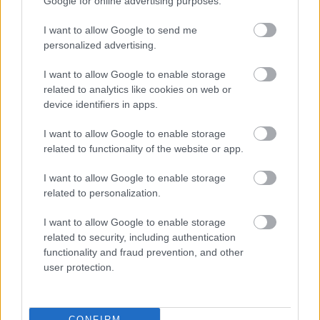
Google for online advertising purposes.
átjárás a második és a harmadik dimenzió között.
I want to allow Google to send me
personalized advertising.
A korszakalkotó családi vállalkozás
I want to allow Google to enable storage
A 2005-ös sikereket követően a Rátai család felismerte, hogy
related to analytics like cookies on web or
hatalmas lehetőség és felelősség került a kezébe. Ahhoz, hogy a
device identifiers in apps.
Leo igazi magyar innovációként betörhessen a világpiacra, rá kell
áldozniuk akár az egész életüket is. Így a család cégalapításba
I want to allow Google to enable storage
fogott, és 2006 második felében már elkezdődhetett a 3D for All
related to functionality of the website or app.
(3D Mindenkinek) Számítástechnikai Fejlesztő Kft. érdemi
munkája. Dániel általános fejlesztésvezetőként irányítja a csapatot,
I want to allow Google to enable storage
related to personalization.
édesapja, Rátai János a cég ügyvezetője, testvére,
Kárpáti Zoltán
pedig ügyviteli menedzserként dolgozik. A családi triót három
I want to allow Google to enable storage
szoftverfejlesztő, egy grafikus, egy hardverfejlesztő és egy
related to security, including authentication
formatervező ergonómus – aki formába önti a gondolatot –
functionality and fraud prevention, and other
egészíti ki. A cég március elején Hannoverben a CeBIT-en, a
user protection.
világ legnagyobb informatikai kiállításán vett részt külön standdal,
ahol bemutatták a Leo képességeit.
CONFIRM