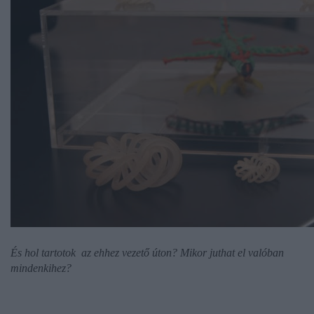
És hol tartotok
az ehhez vezető úton? Mikor juthat el valóban
mindenkihez?