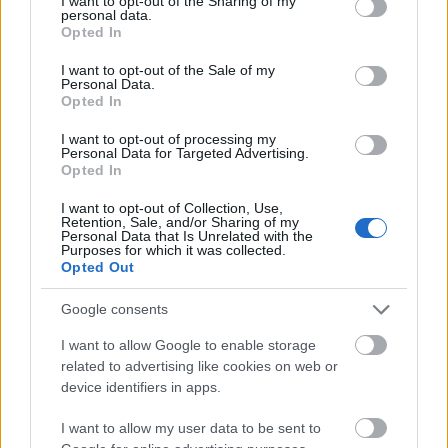
not limited to your visit or usage behaviour. You may click to
I want to opt-out of the Sharing of my
personal data.
grant or deny consent to Google and its third-party tags to
Opted In
use your data for below specified purposes in below Google
A 6+1 alappillér
consent section.
I want to opt-out of the Sale of my
Personal Data.
Opted In
A Leonar3Do eredendő értéke, hogy a világon elsőként és egyedülá
elégíti ki a tömegfelhasználás 6+1 pontban összegezhető piaci elvárás
I want to opt-out of processing my
Personal Data for Targeted Advertising.
(1) A felhasználó számára megfelelően alacsony ár;
Opted In
I want to opt-out of Collection, Use,
(2) Könnyű installálhatóság;
Retention, Sale, and/or Sharing of my
Personal Data that Is Unrelated with the
Purposes for which it was collected.
(3) Egyszerű, könnyen átlátható, intuitív kezelésmód;
Opted Out
(4) Hasznosság, tehát a puszta újdonságélményen túlmutató valódi, 
Google consents
munkakörnyezettel elérhető funkcionalitás-többlet;
I want to allow Google to enable storage
(5) Felhasználóbarát ergonómia;
related to advertising like cookies on web or
device identifiers in apps.
(6) Lakáskörülmények között is kényelmes elhelyezést biztosító mér
I want to allow my user data to be sent to
(6+1) A síkbeli és a térbeli alkalmazások új szövetsége