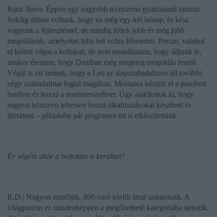
Rátai János: Éppen egy nagyobb tesztszéria gyártásánál tartunk.
Sokáig abban voltunk, hogy na még egy-két hónap, és kész
vagyunk a fejlesztéssel, de mindig jöttek jobb és még jobb
megoldások, amelyeket hiba lett volna félretenni. Persze, valahol
el kellett vágni a kolbászt, de nem mondhattam, hogy álljunk le,
amikor éreztem, hogy Daniban még rengeteg megoldás feszül.
Végül is ott tartunk, hogy a Leo az alapszabadalmon túl további
négy szabadalmat foglal magában. Mostanra készült el a piacérett
hardver és hozzá a rendszerszoftver. Úgy alakítottuk ki, hogy
nagyon könnyen lehessen hozzá alkalmazásokat készíteni és
illeszteni – példaként pár programot mi is elkészítettünk.
Év végére akár a boltokba is kerülhet?
R.D.: Nagyon reméljük. 800 euró körüli árral számolunk. A
világpiacon ez mindenképpen a megfizethető kategóriába tartozik.