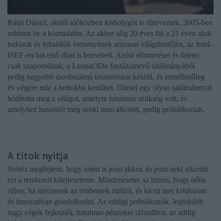
Rátai Dániel, akiről időközben kisbolygót is elneveztek, 2005-ben
robbant be a köztudatba. Az akkor alig 20 éves fiú a 21 éven aluli
tudósok és feltalálók versenyének arizonai világdöntőjén, az Intel-
ISEF-en hat első díjat is bezsebelt. Azóta elismerései és ötletei
csak szaporodnak, a Leonar3Do fantázianevű találmányából
pedig nagyobb darabszámú tesztsorozat készül, és remélhetőleg
év végére már a boltokba kerülhet. Dániel egy olyan találmánnyal
hódította meg a világot, amelyre hatalmas szükség volt, és
amelyhez hasonlót még senki nem alkotott, pedig próbálkoztak.
A titok nyitja
Nehéz megfejteni, hogy miért is pont akkor, és pont neki sikerült
ezt a rendszert kifejlesztenie. Mindenesetre az biztos, hogy néha
előny, ha nincsenek az embernek milliói, és kicsit mer kritikusan
és innovatívan gondolkodni. Az eddigi próbálkozók, leginkább
nagy cégek fejlesztői, hatalmas pénzeket ráfordítva, az addig