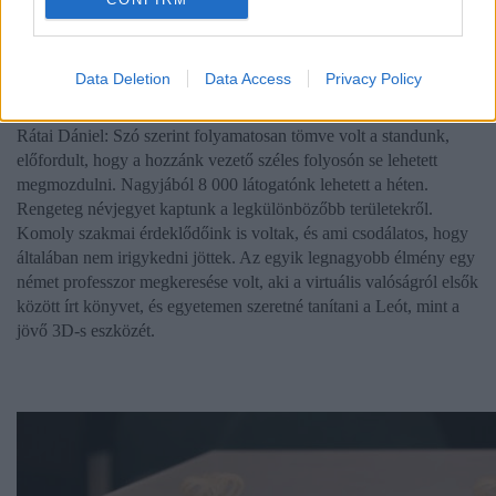
Hogyan fogadták a Leót az érdeklődők?
Data Deletion
Data Access
Privacy Policy
Rátai Dániel: Szó szerint folyamatosan tömve volt a standunk,
előfordult, hogy a hozzánk vezető széles folyosón se lehetett
megmozdulni. Nagyjából 8 000 látogatónk lehetett a héten.
Rengeteg névjegyet kaptunk a legkülönbözőbb területekről.
Komoly szakmai érdeklődőink is voltak, és ami csodálatos, hogy
általában nem irigykedni jöttek. Az egyik legnagyobb élmény egy
német professzor megkeresése volt, aki a virtuális valóságról elsők
között írt könyvet, és egyetemen szeretné tanítani a Leót, mint a
jövő 3D-s eszközét.