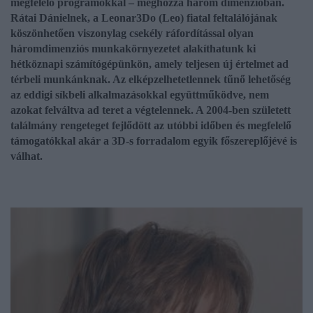
megfelelő programokkal – méghozzá három dimenzióban.
Rátai Dánielnek, a Leonar3Do (Leo) fiatal feltalálójának
köszönhetően viszonylag csekély ráfordítással olyan
háromdimenziós munkakörnyezetet alakíthatunk ki
hétköznapi számítógépünkön, amely teljesen új értelmet ad
térbeli munkánknak. Az elképzelhetetlennek tűnő lehetőség
az eddigi síkbeli alkalmazásokkal együttműködve, nem
azokat felváltva ad teret a végtelennek. A 2004-ben született
találmány rengeteget fejlődött az utóbbi időben és megfelelő
támogatókkal akár a 3D-s forradalom egyik főszereplőjévé is
válhat.