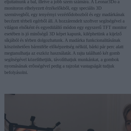
eljuttatnunk a bal, illetve a jobb szem számára. A Leonar3Do a
monitoron elhelyezett érzékelőkből, egy speciális 3D
szemüvegből, egy tenyérnyi vezérlődobozból és egy madárkának
becézett térbeli egérből áll. A hozzárendelt szoftver segítségével a
világon elsőként és egyedülálló módon egy egyszerű TFT monitor
esetében is jó minőségű 3D képet kapunk, kiléphetünk a kijelző
síkjából és térben dolgozhatunk. A madárka funkcionalitásának
köszönhetően bármiféle előképzettség nélkül, bárki pár perc alatt
megtanulhatja az eszköz használatát. A rajta található két gomb
segítségével közelíthetjük, távolíthatjuk munkánkat, a gombok
nyomásának erősségével pedig a rajzolat vastagságát tudjuk
befolyásolni.