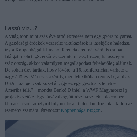
Lassú víz…?
A világ több mint száz éve tartó ébredése nem egy gyors folyamat.
A gazdasági érdekek vezérelte taktikázások is lassítják a haladást,
így a Koppenhágai Klímakonferencia eredményéről is csupán
találgatni lehet. „Szerződés szerintem lesz, hiszen, ha összejön
száz ország, akkor valamilyen megállapodást feltehetőleg aláírnak.
De sokan úgy tartják, hogy jövőre, a 16. konferencián várható a
nagy áttörés. Már csak azért is, mert Mexikóban rendezik, ami az
USA-hoz igencsak közel áll, így ez egy gesztus is lehetne
Amerika felé.” – mondta Benkő Dániel, a WWF Magyarország
projektvezetője. Egy társával együtt részt vesznek a decemberi
klímacsúcson, amelyről folyamatosan tudósítani fognak a külön az
esemény számára létrehozott
Koppenhága-blogon
.