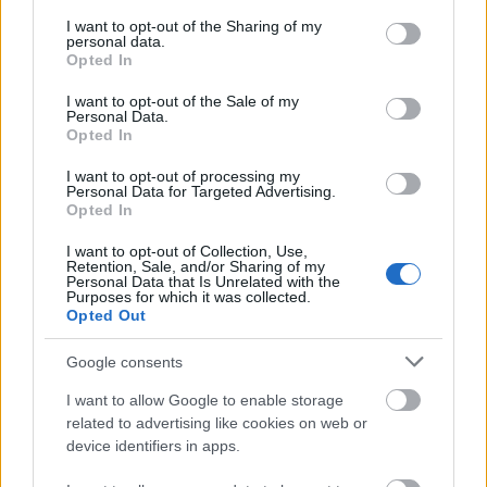
services and may gather and store information including but
megtévesztő, hogy a 2005-ös adatokhoz képest. Mivel 1990 és
not limited to your visit or usage behaviour. You may click to
I want to opt-out of the Sharing of my
2005 között 15%-kal nőtt a kibocsátása, így 1990-hez képest ez
personal data.
grant or deny consent to Google and its third-party tags to
Opted In
nem sok változást sejtet. Kína – a világ legnagyobb szén-dioxid-
use your data for below specified purposes in below Google
szennyezője - is a viszonyítási alappal próbál „trükközni”:
consent section.
I want to opt-out of the Sale of my
bejelentette, hogy 2020-ig GDP-arányosan csökkenti a
Personal Data.
kibocsátását 40 %-kal. Várhatóan addig megduplázódik a GDP-
Opted In
jük, így ez az ígéret se jelent túl nagy vállalást.
I want to opt-out of processing my
Personal Data for Targeted Advertising.
„Amerika nagyon félti ingatag gazdasági fölényét. Attól tart, hogy
Opted In
ha csökkentenie kell a kibocsátását, akkor a gazdasági előnye is
apad. Pedig szerintem hatalmas lehetőségek vannak az új
I want to opt-out of Collection, Use,
Retention, Sale, and/or Sharing of my
technológiák kifejlesztésében, főleg hosszútávon. A kőolajra és a
Personal Data that Is Unrelated with the
Purposes for which it was collected.
szénre épített ipar feltehetőleg nem fog működni. Egyrészt
Opted Out
változik a világ, az emberek egyre kevésbé fogják elfogadni,
másrészt folyamatosan drágul, mivel fokozatosan nehezebben
Google consents
kitermelhető.” – fűzte hozzá Benkő Dániel, kiegészítve azzal,
hogy Amerikát ebben a kérdésben sem lehet
feketén-fehéren
I want to allow Google to enable storage
kezelni. Néhány állama a Kiotói Jegyzőkönyvben foglaltakat is
related to advertising like cookies on web or
túlszárnyalja: az energia 25%-át a Nap és a szél segítségével
device identifiers in apps.
termeli ki. Például Kaliforniában a helyi törvények jóval