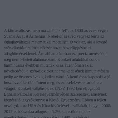
A klímaváltozást nem ma „találták fel”, az 1800-as évek végén
Svante August Arrhenius, Nobel-díjas svéd vegyész leírta az
éghajlatváltozás matematikai modelljét. Ő volt az, aki a levegő
szén-dioxid-tartalmát először hozta összefüggésbe az
átlaghőmérséklettel. Ám abban a korban ezt precíz mérésekkel
még nem lehetett alátámasztani. Konkrét adatokkal csak a
harmincasas években mutatták ki az átlaghőmérséklet
növekedését, a szén-dioxid-szint emelkedésének kimutatatására
pedig az ötvenes évekig kellett várni. A kettő összekapcsolása jó
húsz évvel később történt meg, és ez cselekvésre sarkallta a
világot. Konkrét vállalások az ENSZ 1992-ben elfogadott
Éghajlatváltozási Keretegyezményében szerepeltek, amelynek
kiegészítő jegyzőkönyve a Kiotói Egyezmény. Ebben a fejlett
országok – az USA és Kína kivételével – vállalták, hogy a 2008-
2012-es időszakra átlagosan 5,2%-kal csökkentik az
üvegházhatású gázok kibocsátását 1990-hez képest.