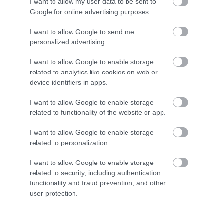
erősebbek, mint a Kiotói Protokollban megfogalmazottak.
I want to allow my user data to be sent to
Google for online advertising purposes.
Ráadásul az USA-nak vannak a legszigorúbb természetvédelmi
törvényei.
I want to allow Google to send me
personalized advertising.
I want to allow Google to enable storage
Piros, fehér,
zöld
related to analytics like cookies on web or
Ritka pillanatok egyike, amikor Magyarország az uniós átlag
device identifiers in apps.
fölött teljesít. Az Európai Bizottság idei
közvélemény-kutatásának
I want to allow Google to enable storage
bizonyos részében sikerült jelentősen túlszárnyalnunk társainkat.
related to functionality of the website or app.
Ugyanis 83%-unk tartja úgy, hogy a klímaváltozás nagyon súlyos
probléma, míg az Unió polgárainak átlagosan csupán 49%-a
I want to allow Google to enable storage
vélekedik így. Ám az átlagnál alacsonyabb mértékben gondoljuk
related to personalization.
magunkat tájékozottnak a kérdésben, nem tudjuk, hogy miként
tehetünk a kedvezőtlen következmények elkerüléséért – derült ki a
I want to allow Google to enable storage
felmérésből. „Szerintünk elég, ha az emberek ismerik a problémát,
related to security, including authentication
azaz a globális felmelegedést, és fontos, hogy tisztában legyenek
functionality and fraud prevention, and other
azzal, hogy ez attól áll fenn, hogy szennyezzük a légkört
user protection.
széndioxiddal és egyéb üvegházhatású gázokkal. A kettő közötti
részt nem is akarjuk erőltetni, hiszen nem kell megérteni. Én is