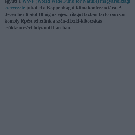
együtt a
WWF (World Wide Fund for Nature) magyarországi
szervezete
juttat el a Koppenhágai Klímakonferenciára. A
december 6-ától 18-áig az egész világot lázban tartó csúcson
komoly lépést tehetünk a szén-dioxid-kibocsátás
csökkentésért folytatott harcban.