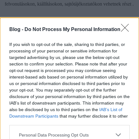
felvonulásokon, kiállításokon, sajtótájékoztatókon vehetnek részt .
Blog -
Do Not Process My Personal Information
Barack a fejünkre
Mi is az alku tárgya? És miért az USA az események
If you wish to opt-out of the sale, sharing to third parties, or
kulcsfigurája? Lényegében öten számítanak igazán a játékban: az
processing of your personal or sensitive information for
Európai Unió, Ausztrália, az Amerikai Egyesült Államok, Kína és
targeted advertising by us, please use the below opt-out
India. Ez az öt versenyző kiteszi a szén-dioxid-kibocsátás felét.
section to confirm your selection. Please note that after your
Különböző felajánlások már érkeztek, eddig Obamáék
opt-out request is processed you may continue seeing
fukarkodnak a leginkább. Sokáig az sem volt biztos, hogy az
interest-based ads based on personal information utilized by
amerikai elnök tiszteletét teszi a konferencián. De a napokban
us or personal information disclosed to third parties prior to
megerősítő híreket lehetett olvasni, melyek szerint ellátogat
your opt-out. You may separately opt-out of the further
Koppenhágába – ha már december 10-én úgyis „arra jár”, hogy
disclosure of your personal information by third parties on the
Osloban átvegye a többek között az éghajlatváltozás elleni
IAB’s list of downstream participants. This information may
fellépésért odaítélt Nobel-békedíját.
also be disclosed by us to third parties on the
IAB’s List of
Downstream Participants
that may further disclose it to other
A többi nagyhatalom közül az EU, Japán és Ausztrália 20-30%-os
third parties.
csökkentésre is hajlandó az 1990-es kibocsátáshoz képest. Ezzel
Please note that this website/app uses one or more Google
Personal Data Processing Opt Outs
szemben az USA legutóbbi ígérete 17% volt, de ami igazán