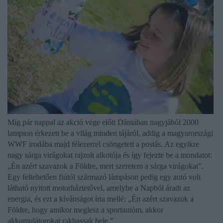
Míg pár nappal az akció vége előtt Dániában nagyjából 2000
lampion érkezett be a világ minden tájáról, addig a magyarországi
WWF irodába majd félezerrel csöngetett a postás. Az egyikre
nagy sárga virágokat rajzolt alkotója és így fejezte be a mondatot:
„Én azért szavazok a Földre, mert szeretem a sárga virágokat”.
Egy feltehetően fiútól származó lámpáson pedig egy autó volt
látható nyitott motorháztetővel, amelybe a Napból áradt az
energia, és ezt a kívánságot írta mellé: „Én azért szavazok a
Földre, hogy amikor meglesz a sportautóm, akkor
akkumulátorokat rakhassak bele.”