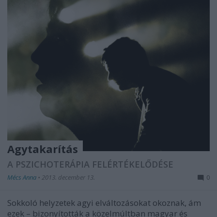
Agytakarítás
A PSZICHOTERÁPIA FELÉRTÉKELŐDÉSE
Mécs Anna
•
2013. december 13.
0
Sokkoló helyzetek agyi elváltozásokat okoznak, ám
ezek – bizonyították a közelmúltban magyar és