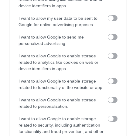
Véget nem érő versenyfutás a folyamatosan
gyarapodó adattömeggel a big data elemzés,
device identifiers in apps.
aminek legalább ...
I want to allow my user data to be sent to
Google for online advertising purposes.
A tudásmérnök
I want to allow Google to send me
personalized advertising.
Mécs Anna
•
2014. június 24.
0
I want to allow Google to enable storage
Interjú Csapó Benővel
related to analytics like cookies on web or
device identifiers in apps.
„Ne olyan tananyagot kínáljuk a diákoknak, melynek
feldolgozására még képtelenek, de ne is olyan
I want to allow Google to enable storage
gyakorlatot ...
related to functionality of the website or app.
I want to allow Google to enable storage
related to personalization.
I want to allow Google to enable storage
related to security, including authentication
functionality and fraud prevention, and other