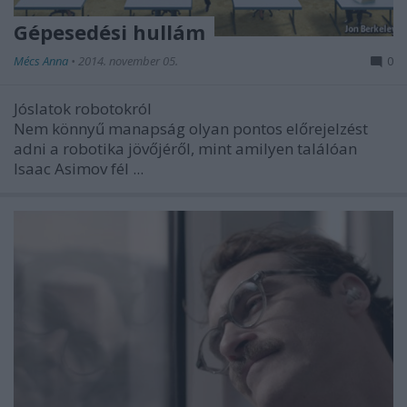
Gépesedési hullám
Mécs Anna
•
2014. november 05.
0
Jóslatok robotokról
Nem könnyű manapság olyan pontos előrejelzést
adni a robotika jövőjéről, mint amilyen találóan
Isaac Asimov fél ...