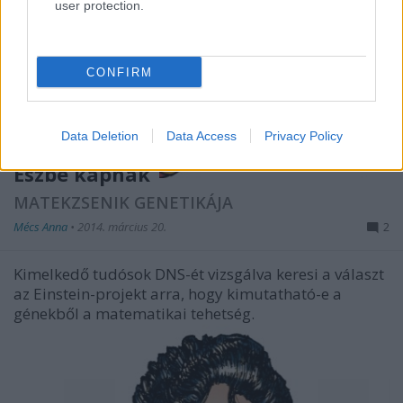
user protection.
CONFIRM
Data Deletion
Data Access
Privacy Policy
Észbe kapnak
MATEKZSENIK GENETIKÁJA
Mécs Anna
•
2014. március 20.
2
Kimelkedő tudósok DNS-ét vizsgálva keresi a választ
az Einstein-projekt arra, hogy kimutatható-e a
génekből a matematikai tehetség.