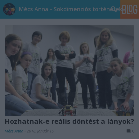
Mécs Anna - Sokdimenziós történetek
Hozhatnak-e reális döntést a lányok?
Mécs Anna
•
2018. január 15.
0