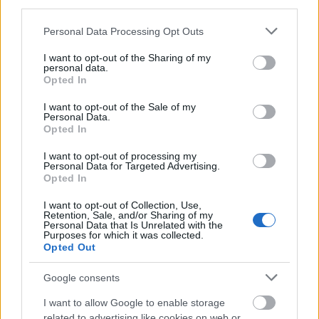
third parties.
Please note that this website/app uses one or more Google
Personal Data Processing Opt Outs
services and may gather and store information including but
not limited to your visit or usage behaviour. You may click to
I want to opt-out of the Sharing of my
personal data.
grant or deny consent to Google and its third-party tags to
Opted In
A magyar, aki lándzsás pápuáknak
use your data for below specified purposes in below Google
consent section.
I want to opt-out of the Sale of my
tanított matekot
Personal Data.
Opted In
Mécs Anna
•
2014. szeptember 11.
0
I want to opt-out of processing my
Personal Data for Targeted Advertising.
Matematikai játékaival világszerte gondolkodásra
Opted In
késztette a gyerekeket Dienes Zoltán, aki idén
januárban, 97 évesen hunyt el. A mágusnak is ...
I want to opt-out of Collection, Use,
Retention, Sale, and/or Sharing of my
Personal Data that Is Unrelated with the
Purposes for which it was collected.
Tűk a szénakazlakból
Opted Out
Mécs Anna
•
2014. szeptember 11.
0
Google consents
BIG DATA: EGYRE SOKOLDALÚBB ADATBÁNYÁSZAT
I want to allow Google to enable storage
related to advertising like cookies on web or