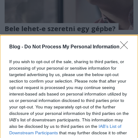
Bele lehet-e szeretni egy gépbe?
Mécs Anna
•
2014. november 05.
0
Blog -
Do Not Process My Personal Information
„Kapcsolatunk a technikai eszközeinkkel eredendően
nagyon intim. A film arra hívja fel a figyelmünket,
If you wish to opt-out of the sale, sharing to third parties, or
hogy ehhez az intimitáshoz tudatosabban ...
processing of your personal or sensitive information for
targeted advertising by us, please use the below opt-out
section to confirm your selection. Please note that after your
opt-out request is processed you may continue seeing
interest-based ads based on personal information utilized by
us or personal information disclosed to third parties prior to
your opt-out. You may separately opt-out of the further
disclosure of your personal information by third parties on the
IAB’s list of downstream participants. This information may
also be disclosed by us to third parties on the
IAB’s List of
Downstream Participants
that may further disclose it to other